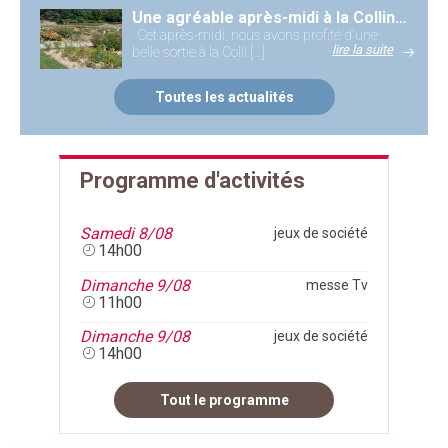
Une agréable après-midi à la Colline aux Oiseaux
Cet après-midi, nous avons profité d'une
lire la suite
belle sortie à la Colli [...]
Toutes les actualités
Programme d'activités
Samedi 8/08
jeux de société
14h00
Dimanche 9/08
messe Tv
11h00
Dimanche 9/08
jeux de société
14h00
Tout le programme