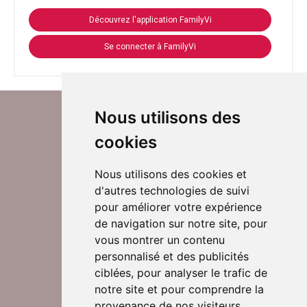
Découvrez l'application FamilyVi
Se connecter à FamilyVi
Nous utilisons des
cookies
Nous utilisons des cookies et
d'autres technologies de suivi
Suivez-nous sur Twitter
pour améliorer votre expérience
de navigation sur notre site, pour
vous montrer un contenu
personnalisé et des publicités
Rejoignez nos équipes
ciblées, pour analyser le trafic de
notre site et pour comprendre la
provenance de nos visiteurs.