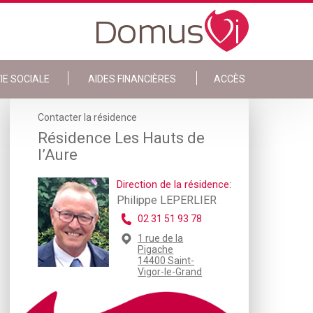
IE SOCIALE
AIDES FINANCIÈRES
ACCÈS
Contacter la résidence
Résidence Les Hauts de
l’Aure
Direction de la résidence:
Philippe LEPERLIER
02 31 51 93 78
1 rue de la
Pigache
14400 Saint-
Vigor-le-Grand