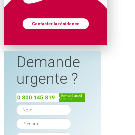
Contacter la résidence
Demande
urgente ?
service & appel
0 800 145 819
gratuits