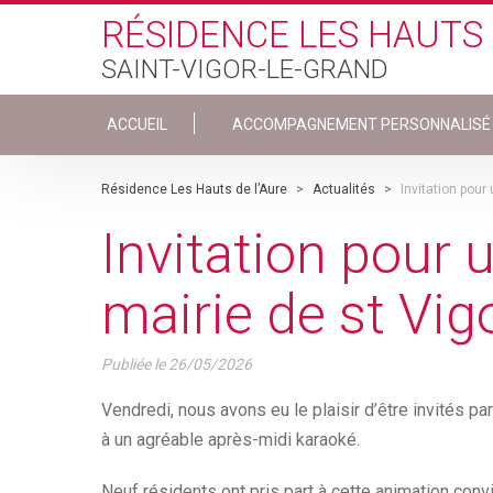
Skip to main content
RÉSIDENCE LES HAUTS 
SAINT-VIGOR-LE-GRAND
ACCUEIL
ACCOMPAGNEMENT PERSONNALISÉ
Résidence Les Hauts de l’Aure
>
Actualités
>
Invitation pour
Invitation pour 
mairie de st Vig
Publiée le
26/05/2026
Vendredi, nous avons eu le plaisir d’être invités par
à un agréable après-midi karaoké.
Neuf résidents ont pris part à cette animation conv